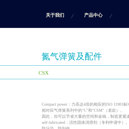
关于我们
产品中心
氮气弹簧及配件
CSX
Compact power：力高达4倍的相应的ISO 119
相对应气弹簧系列中的“C”和“CSM”（老款）。
因此，你可以节省大量的空间和金钱，制造更紧
self-lubricated：活性固体润滑剂（专利申请中）
防污染，防刮伤。