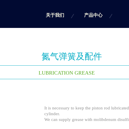
关于我们
产品中心
氮气弹簧及配件
LUBRICATION GREASE
It is necessary to keep the piston rod lubricated
cylinder.
We can supply grease with molibdenum disulfi